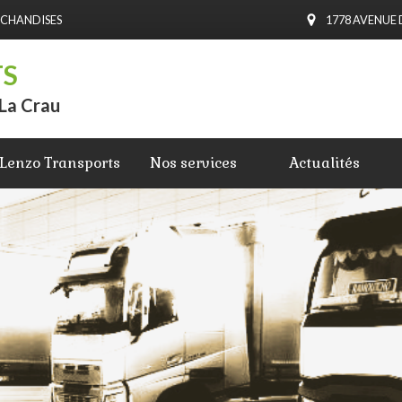
RCHANDISES
1778 AVENUE 
TS
 La Crau
Lenzo Transports
Nos services
Actualités