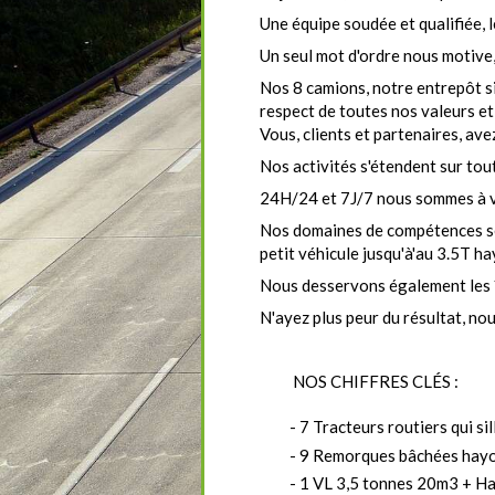
Une équipe soudée et qualifiée, 
Un seul mot d'ordre nous motive
Nos 8 camions, notre entrepôt si
respect de toutes nos valeurs et
Vous, clients et partenaires, av
Nos activités s'étendent sur tout 
24H/24 et 7J/7 nous sommes à vo
Nos domaines de compétences se 
petit véhicule jusqu'à'au 3.5T h
Nous desservons également les île
N'ayez plus peur du résultat, no
NOS CHIFFRES CLÉS :
- 7 Tracteurs routiers qui sil
- 9 Remorques bâchées hayo
- 1 VL 3,5 tonnes 20m3 + H