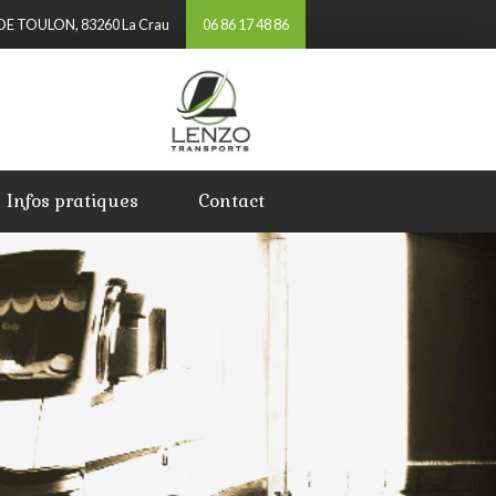
DE TOULON, 83260 La Crau
06 86 17 48 86
Infos pratiques
Contact